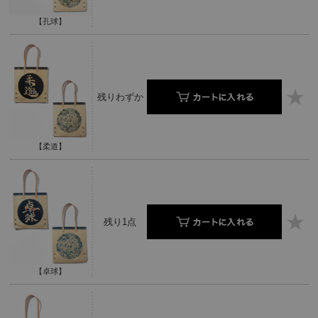
【孔球】
残りわずか
【柔道】
残り1点
【卓球】