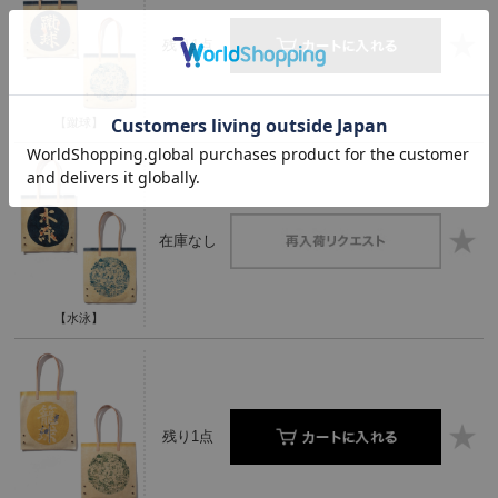
残り1点
【蹴球】
在庫なし
【水泳】
残り1点