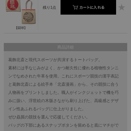
残り1点
【闘球】
商品詳細
葛飾北斎と現代スポーツが共演するトートバッグ。
素材には手なじみがよく、かつ耐久性に優れる植物性タンニ
ンでなめされた牛革を使用。これにスポーツ競技の漢字表記
と葛飾北斎による絵手本「北斎漫画」から、その競技に合う
人物画をプリントしました。職人がインクジェットで機を巧
みに扱い、浮世絵の木版さながら刷り上げた、高級感とデザ
イン性あふれるバッグに仕上がりました。
ぜひ贔屓の競技を選んで応援してください。
バッグの下部にあるスナップボタンを留めると底にマチがで