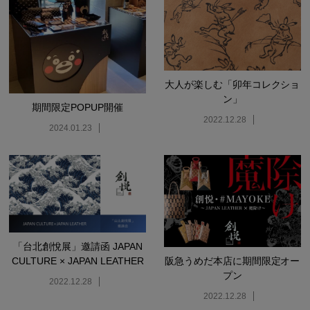
大人が楽しむ「卯年コレクショ
ン」
期間限定POPUP開催
2022.12.28
2024.01.23
「台北創悅展」邀請函 JAPAN
CULTURE × JAPAN LEATHER
阪急うめだ本店に期間限定オー
プン
2022.12.28
2022.12.28