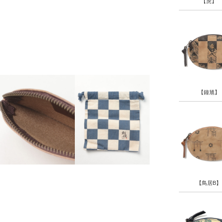
【虎】
【鐘馗】
【鳥居B】