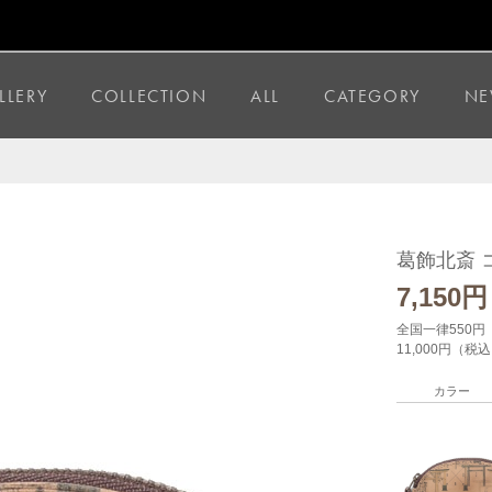
LLERY
COLLECTION
ALL
CATEGORY
NE
葛飾北斎 
7,150
円
全国一律550円
11,000円（
カラー