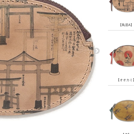
【鳥居A】
【オオカミ