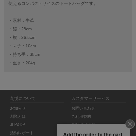
使えるコンパクトサイズのトートバッグです。
・素材：牛革
・縦：28cm
・横：26.5cm
・マチ：10cm
・持ち手：35cm
・重さ：204g
創悦について
カスタマーサービス
お知らせ
お問い合わせ
創悦とは
ご利用規約
JLP&DP
ご利用ガイド
活動レポート
特定商取引法に基づく表記