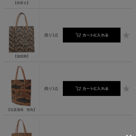
【赤富士】
残り1点
【波総柄】
残り1点
【北斎漫画 怪魚】