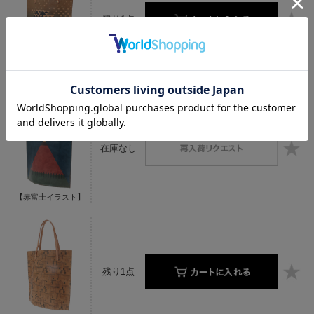
残り1点
【神奈川沖浪裏イラス
ト】
在庫なし
【赤富士イラスト】
残り1点