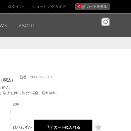
ログイン
ショッピングガイド
0
WS
ABOUT
品番：280039-5313
（税込）
（税込）
税込）以上お買い上げの場合、送料無料。
在庫
残りわずか