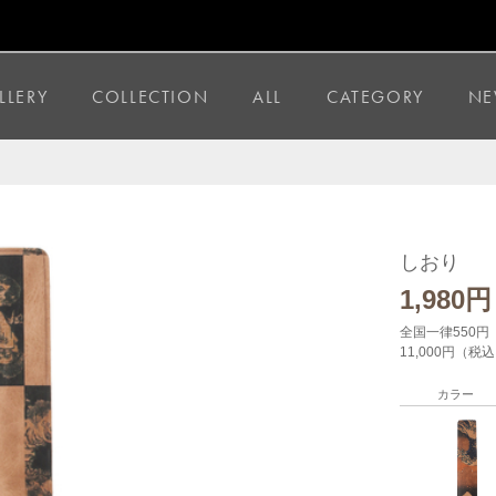
LLERY
COLLECTION
ALL
CATEGORY
NE
しおり
1,980
円
全国一律550円
11,000円（
カラー