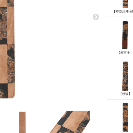
【神奈川沖浪
【赤富士
【総浪】