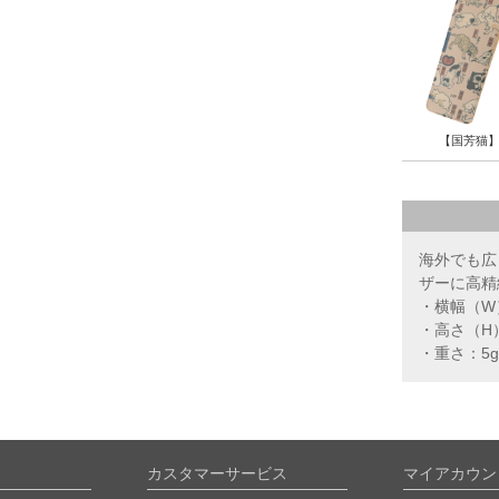
【国芳猫
海外でも広
ザーに高精
・横幅（W
・高さ（H）
・重さ：5g
カスタマーサービス
マイアカウン