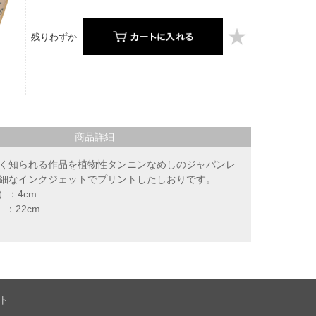
残りわずか
】
商品詳細
く知られる作品を植物性タンニンなめしのジャパンレ
細なインクジェットでプリントしたしおりです。
）：4cm
：22cm
ト