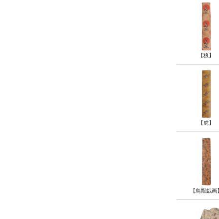
【狼】
【虎】
【鳥獣戯画