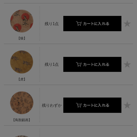
残り1点
【狼】
残り1点
【虎】
残りわずか
【鳥獣戯画】