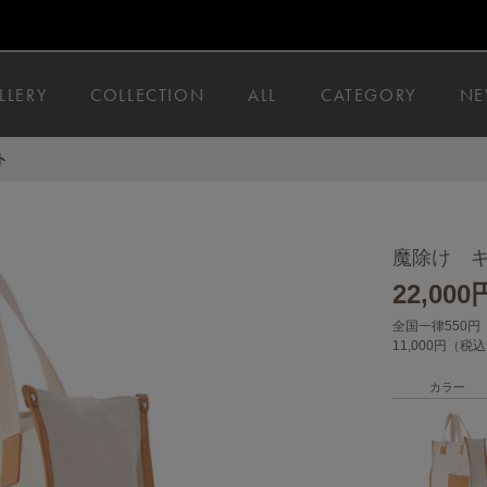
LLERY
COLLECTION
ALL
CATEGORY
NE
ト
魔除け 
22,000
全国一律550円
11,000円（
カラー