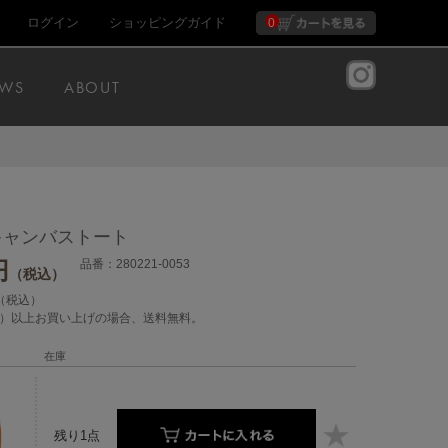
ログイン
ショッピングガイド
0
WS
ABOUT
キャンバストート
円
品番：280221-0053
（税込）
（税込）
税込）以上お買い上げの場合、送料無料。
在庫
残り1点