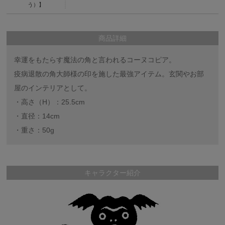
う）】
商品詳細
幸運をもたらす魔法の角と言われるコーヌコピア。
疫病退散の角大師様の印を施した最強アイテム。玄関やお部
屋のインテリアとして。
・高さ（H）：25.5cm
・直径：14cm
・重さ：50g
キャラクター紹介