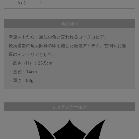
う）】
商品詳細
幸運をもたらす魔法の角と言われるコーヌコピア。
疫病退散の角大師様の印を施した最強アイテム。玄関やお部
屋のインテリアとして。
・高さ（H）：25.5cm
・直径：14cm
・重さ：50g
キャラクター紹介